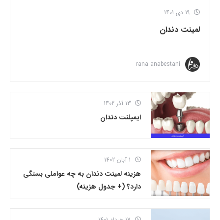
19 دی 1401
لمینت دندان
rana anabestani
13 آذر 1402
ایمپلنت دندان
1 آبان 1402
هزینه لمینت دندان به چه عواملی بستگی
دارد؟ (+ جدول هزینه)
17 خرداد 1401