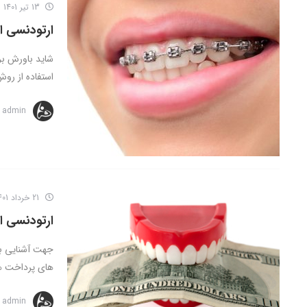
13 تیر 1401
ارتودنسی ا
شاید باورش بر
استفاده از روش
admin
21 خرداد 1401
ارتودنسی 
جهت آشنایی با
های پرداخت هز
admin