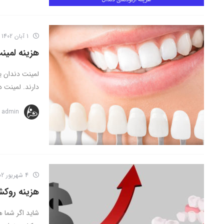
1 آبان 1402
هزینه لمین
لمینت دندان ی
دارند. لمینت د
admin
4 شهریور 1402
هزینه روکش دندا
شاید اگر شما ه