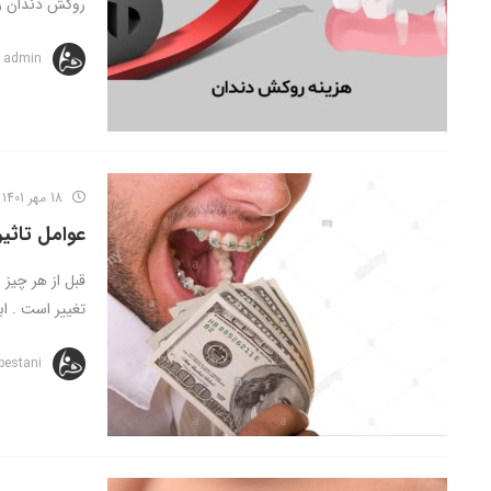
روکش دندان را 
admin
18 مهر 1401
عوامل تاثیر
قبل از هر چیز 
تغییر است . ابز
bestani