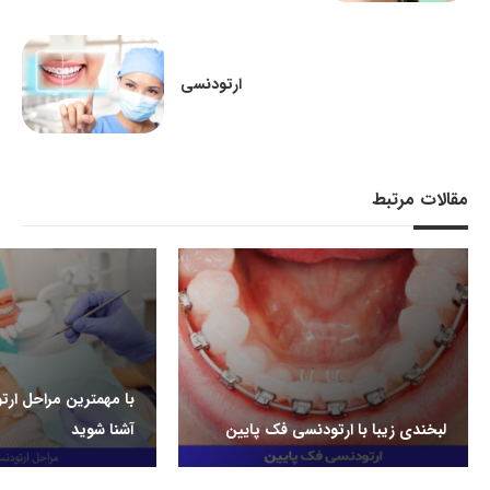
ارتودنسی
مقالات مرتبط
با مهمترین مراحل ار
لبخندی زیبا با ارتودنسی فک پایین
آشنا شوید