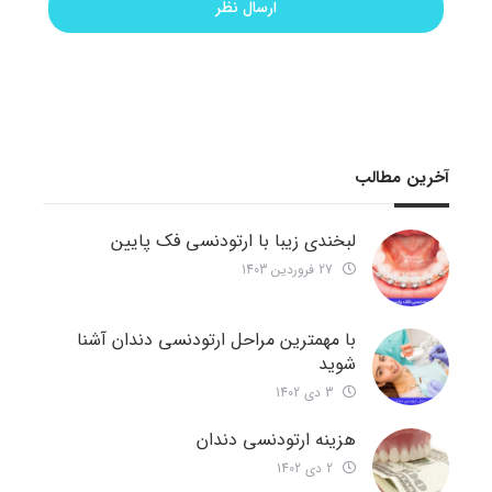
آخرین مطالب
لبخندی زیبا با ارتودنسی فک پایین
27 فروردین 1403
با مهمترین مراحل ارتودنسی دندان آشنا
شوید
3 دی 1402
هزینه ارتودنسی دندان
2 دی 1402