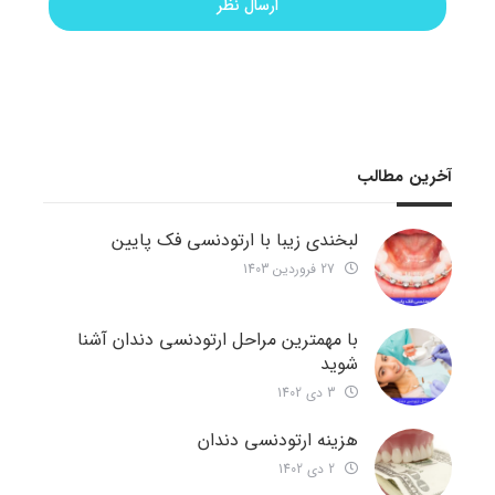
آخرین مطالب
لبخندی زیبا با ارتودنسی فک پایین
27 فروردین 1403
با مهمترین مراحل ارتودنسی دندان آشنا
شوید
3 دی 1402
هزینه ارتودنسی دندان
2 دی 1402