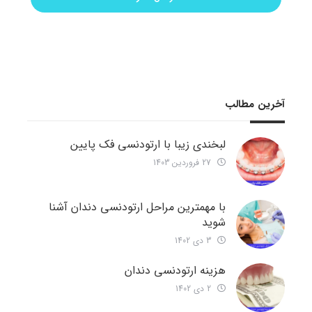
آخرین مطالب
لبخندی زیبا با ارتودنسی فک پایین
27 فروردین 1403
با مهمترین مراحل ارتودنسی دندان آشنا
شوید
3 دی 1402
هزینه ارتودنسی دندان
2 دی 1402