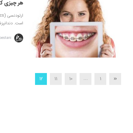
هر چیزی که 
است. دندانپزش
bestani
...
12
11
10
1