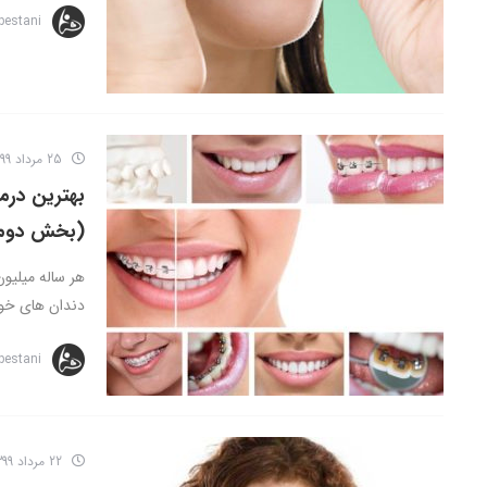
bestani
25 مرداد 1399
بهترین درم
(بخش دوم
هر ساله میلیو
دندان های خود 
bestani
22 مرداد 1399