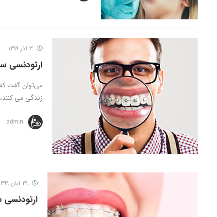
3 آذر 1399
ارتودنسی سل
زندگی می کنند، .
admin
29 آبان 1399
ارتودنسی 