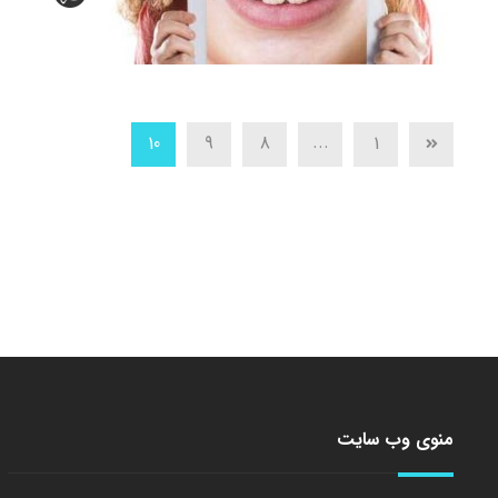
...
10
9
8
1
منوی وب سایت