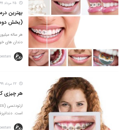
25 مرداد 1399
بهترین درم
(بخش دوم
هر ساله میلیو
دندان های خود 
bestani
22 مرداد 1399
هر چیزی که 
است. دندانپزش
bestani