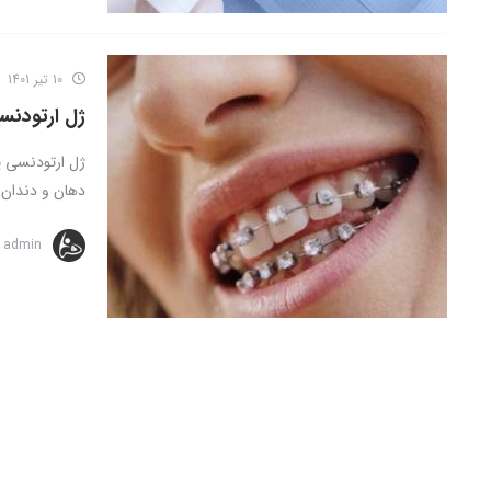
10 تیر 1401
ژل ارتودنس
ژل ارتودنسی ی
دهان و دندان 
admin