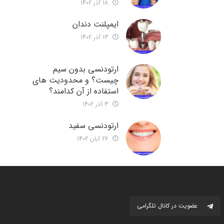
18 آذر 1402
ایمپلنت دندان
13 آذر 1402
ارتودنسی بدون سیم
چیست؟ و محدودیت های
استفاده از آن کدامند؟
3 آذر 1402
ارتودنسی سفید
26 آبان 1402
عضویت در کانال تلگرامی