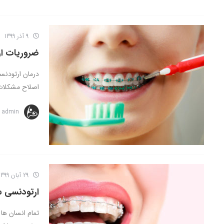
9 آذر 1399
ضروریات ا
درمان ارتودنسی
اصلاح مشکلات 
admin
29 آبان 1399
ارتودنسی 
تمام انسان ها