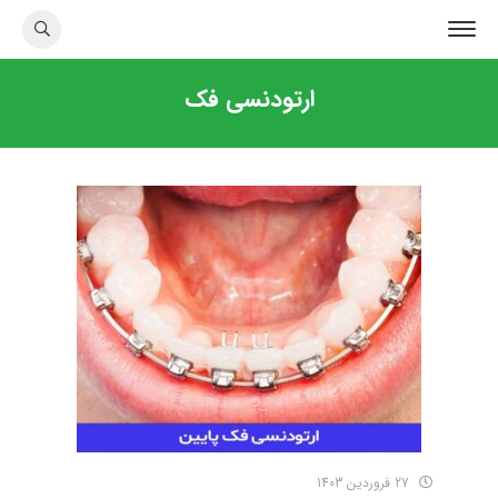
ارتودنسی فک
27 فروردین 1403