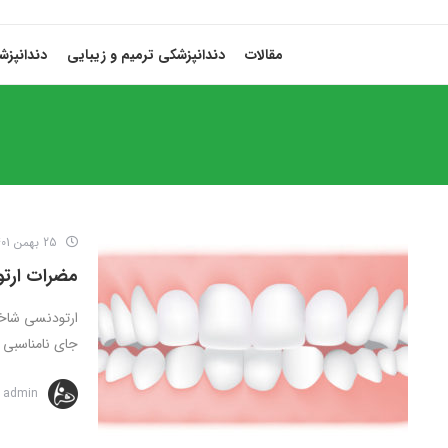
مقالات
دندانپزشکی ترمیم و زیبایی
دندانپز
25 بهمن 1401
مضرات ارت
ارتودنسی شاخه
جای نامناسبی قر
admin