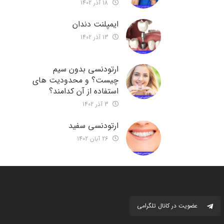
18 آذر 1402
ایمپلنت دندان
13 آذر 1402
ارتودنسی بدون سیم
چیست؟ و محدودیت های
استفاده از آن کدامند؟
3 آذر 1402
ارتودنسی سفید
26 آبان 1402
عضویت در کانال تلگرامی