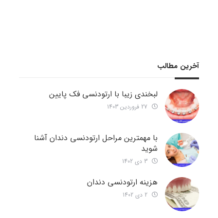
آخرین مطالب
لبخندی زیبا با ارتودنسی فک پایین
27 فروردین 1403
با مهمترین مراحل ارتودنسی دندان آشنا
شوید
3 دی 1402
هزینه ارتودنسی دندان
2 دی 1402