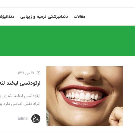
مقالات
دندانپزشکی ترمیم و زیبایی
دندانپز
21 دی 1399
ارتودنسی لبخند لثه
ارتودنسی لبخند لثه ای یا
افراد نقش اساسی دارد و .
admin