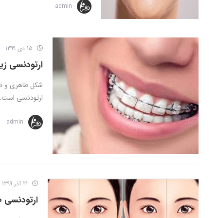
admin
15 دی 1399
ارتودنسی زیب
شکل ظاهری و ظاه
ارتودنسی است. ب
admin
21 آذر 1399
ارتودنسی ص