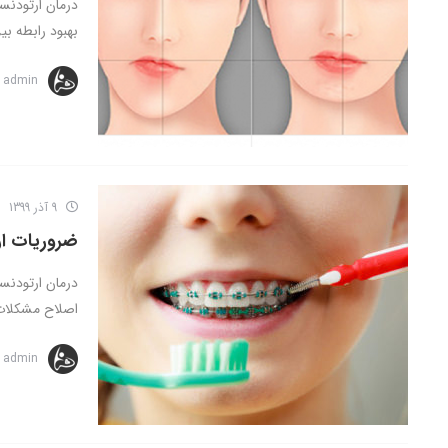
درمان ارتودنس
بهبود رابطه بین
admin
9 آذر 1399
ضروریات ا
درمان ارتودنسی
اصلاح مشکلات 
admin