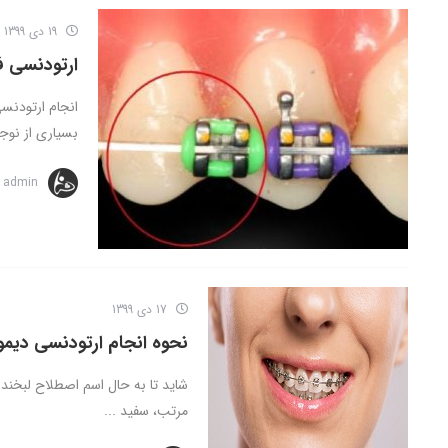
19 دی 1399
ارتودنسی فی
انجام ارتودنس
بسیاری از نوجو
admin
17 دی 1399
نحوه انجام ارتودنسی دیمو
شاید تا به حال اسم اصطلاح لبخند 
مرتب، سفید ...