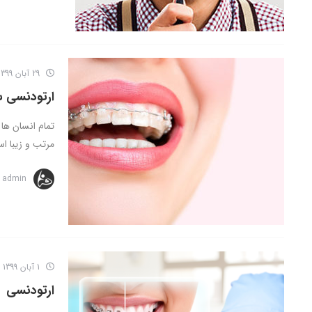
29 آبان 1399
ارتودنسی 
تمام انسان ها
مرتب و زیبا اس
admin
1 آبان 1399
ارتودنسی