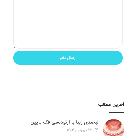
آخرین مطالب
لبخندی زیبا با ارتودنسی فک پایین
27 فروردین 1403