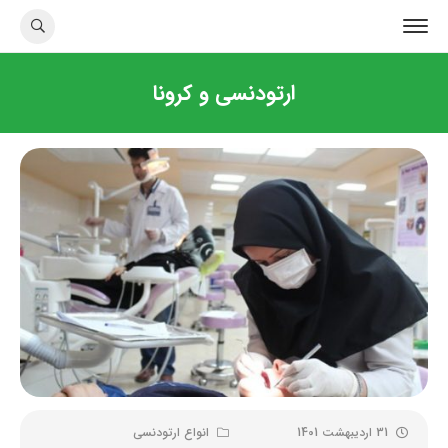
ارتودنسی و کرونا
31 اردیبهشت 1401
انواع ارتودنسی