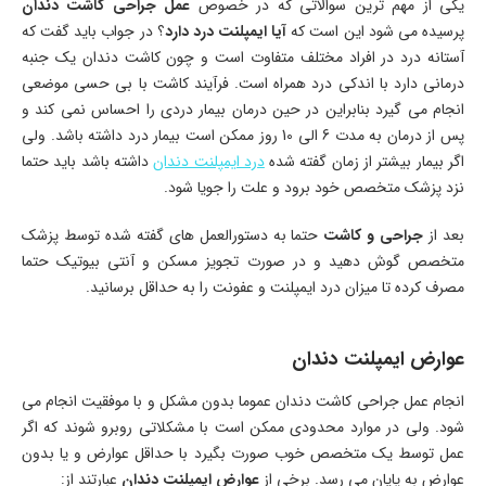
یکی از مهم ترین سوالاتی که در خصوص
عمل جراحی کاشت دندان
پرسیده می شود این است که
آیا ایمپلنت درد دارد
؟ در جواب باید گفت که
آستانه درد در افراد مختلف متفاوت است و چون کاشت دندان یک جنبه
درمانی دارد با اندکی درد همراه است. فرآیند کاشت با بی حسی موضعی
انجام می گیرد بنابراین در حین درمان بیمار دردی را احساس نمی کند و
پس از درمان به مدت 6 الی 10 روز ممکن است بیمار درد داشته باشد. ولی
اگر بیمار بیشتر از زمان گفته شده
درد ایمپلنت دندان
داشته باشد باید حتما
نزد پزشک متخصص خود برود و علت را جویا شود.
بعد از
جراحی و کاشت
حتما به دستورالعمل های گفته شده توسط پزشک
متخصص گوش دهید و در صورت تجویز مسکن و آنتی بیوتیک حتما
مصرف کرده تا میزان درد ایمپلنت و عفونت را به حداقل برسانید.
عوارض ایمپلنت دندان
انجام عمل جراحی کاشت دندان عموما بدون مشکل و با موفقیت انجام می
شود. ولی در موارد محدودی ممکن است با مشکلاتی روبرو شوند که اگر
عمل توسط یک متخصص خوب صورت بگیرد با حداقل عوارض و یا بدون
عوارض به پایان می رسد. برخی از
عوارض ایمپلنت دندان
عبارتند از: