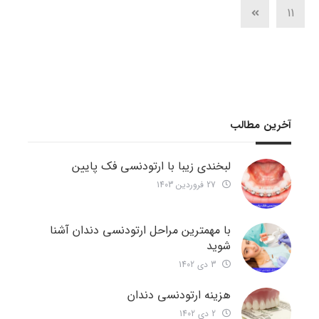
11
آخرین مطالب
لبخندی زیبا با ارتودنسی فک پایین
27 فروردین 1403
با مهمترین مراحل ارتودنسی دندان آشنا
شوید
3 دی 1402
هزینه ارتودنسی دندان
2 دی 1402