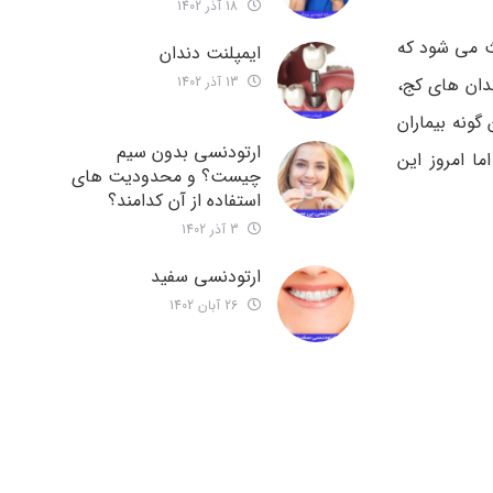
18 آذر 1402
ث می شود که
ایمپلنت دندان
13 آذر 1402
دان های کج،
گونه بیماران
ارتودنسی بدون سیم
ا امروز این
چیست؟ و محدودیت های
استفاده از آن کدامند؟
3 آذر 1402
ارتودنسی سفید
26 آبان 1402